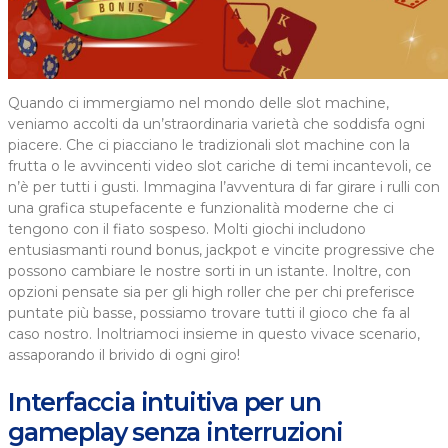
Quando ci immergiamo nel mondo delle slot machine,
veniamo accolti da un’straordinaria varietà che soddisfa ogni
piacere. Che ci piacciano le tradizionali slot machine con la
frutta o le avvincenti video slot cariche di temi incantevoli, ce
n’è per tutti i gusti. Immagina l’avventura di far girare i rulli con
una grafica stupefacente e funzionalità moderne che ci
tengono con il fiato sospeso. Molti giochi includono
entusiasmanti round bonus, jackpot e vincite progressive che
possono cambiare le nostre sorti in un istante. Inoltre, con
opzioni pensate sia per gli high roller che per chi preferisce
puntate più basse, possiamo trovare tutti il gioco che fa al
caso nostro. Inoltriamoci insieme in questo vivace scenario,
assaporando il brivido di ogni giro!
Interfaccia intuitiva per un
gameplay senza interruzioni