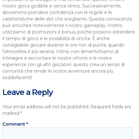
nostro gioco godibile e senza stress. Successivamente,
dovremmo prendere confidenza con le regole e le
caratteristiche delle slot che scegliamo. Questa conoscenza
può arricchire notevolmente il nostro gameplay. Inoltre,
utilizziamo di promozioni e bonus, poiché possono estendere
il tempo di gioco e le possibilità di vincita. È anche
consigliabile giocare durante le ore non di punta, quando
l’atmosfera è più serena. Infine, non dimentichiamo di
interagire e raccontare le nostre vittorie e le nostre
esperienze con gli altri giocatori: questo crea un senso di
comunità che rende le nostre avventure ancora più
soddisfacenti!
Leave a Reply
Your email address will not be published.
Required fields are
marked
*
Comment
*