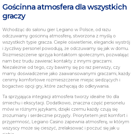
Gościnna atmosfera dla wszystkich
graczy
Wchodząc do salonu gier Legiano w Polsce, od razu
odczuwamy gościnną atmosferę, stworzona z myślą o
wszystkich typie gracza. Ciepłe oświetlenie, elegancki wystrój
i życzliwy personel powodują, że odczuwamy się jak w domu.
Rozmieszczenie sprzyja kontaktom społecznym, pozwalając
nam bez trudu zawierać kontakty z innymi graczami.
Niezależnie od tego, czy bawimy się po raz pierwszy, czy
mamy doświadczenie jako zaawansowanymi graczami, każdy
cenimy komfortowe rozmieszczenie miejsc siedzących i
bogactwo opcji gry, które zachęcają do odkrywania.
Ta sprzyjająca integracji atmosfera tworzy idealne tło dla
śmiechu i ekscytacji. Dodatkowo, znaczna część personelu
mówi w różnymi językami, dzięki czemu każdy czują się
zrozumiany i serdecznie przyjęty. Priorytetem jest komfort i
przyjemność, Legiano Casino zapewnia atmosferę, w którym
wszyscy może się cieszyć, zrelaksować i poczuć się jak u