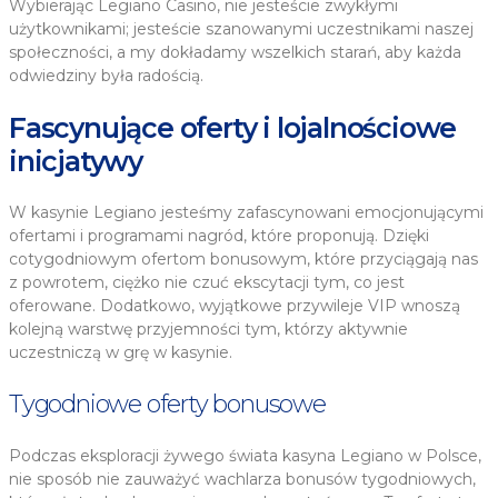
Wybierając Legiano Casino, nie jesteście zwykłymi
użytkownikami; jesteście szanowanymi uczestnikami naszej
społeczności, a my dokładamy wszelkich starań, aby każda
odwiedziny była radością.
Fascynujące oferty i lojalnościowe
inicjatywy
W kasynie Legiano jesteśmy zafascynowani emocjonującymi
ofertami i programami nagród, które proponują. Dzięki
cotygodniowym ofertom bonusowym, które przyciągają nas
z powrotem, ciężko nie czuć ekscytacji tym, co jest
oferowane. Dodatkowo, wyjątkowe przywileje VIP wnoszą
kolejną warstwę przyjemności tym, którzy aktywnie
uczestniczą w grę w kasynie.
Tygodniowe oferty bonusowe
Podczas eksploracji żywego świata kasyna Legiano w Polsce,
nie sposób nie zauważyć wachlarza bonusów tygodniowych,