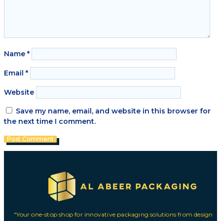
Name
*
Email
*
Website
Save my name, email, and website in this browser for
the next time I comment.
"Your one-stop shop for innovative packaging solutions from design