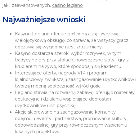
jak i zaawansowanych.
casino legiano
Najważniejsze wnioski
Kasyno Legiano oferuje gościnną aurę i życzliwą,
wielojęzykową obsługę, co sprawia, że wszyscy gracz
odczuwa się wygodnie i jest zrozumiany.
Kasyno dostarcza szeroki wybór rozrywek, w tym
tradycyjne gry przy stołach, nowoczesne sloty i gry z
krupierem na żywo, które spodobają się każdemu.
Interesujące oferty, nagrody VIP i program
lojalnościowy zwiększają zaangażowanie użytkowników i
tworzą mocną społeczność wśród gości.
Legiano stawia na rozważną zabawę, oferując materiały
edukacyjne i działania wspierające dobrostan
użytkowników i ich psychikę.
Akcje skierowane na zaangażowanie komunity
obejmują eventy i partnerstwa, promowanie kultury
odpowiedzialnej gry przy równoczesnym wspieraniu
lokalnych projektów.