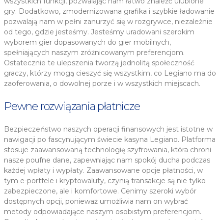
wszystkich funkcji, pozwalając nam łatwo znaleźć ulubione
gry. Dodatkowo, zmodernizowana grafika i szybkie ładowanie
pozwalają nam w pełni zanurzyć się w rozgrywce, niezależnie
od tego, gdzie jesteśmy. Jesteśmy uradowani szerokim
wyborem gier dopasowanych do gier mobilnych,
spełniających naszym zróżnicowanym preferencjom.
Ostatecznie te ulepszenia tworzą jednolitą społeczność
graczy, którzy mogą cieszyć się wszystkim, co Legiano ma do
zaoferowania, o dowolnej porze i w wszystkich miejscach.
Pewne rozwiązania płatnicze
Bezpieczeństwo naszych operacji finansowych jest istotne w
nawigacji po fascynującym świecie kasyna Legiano. Platforma
stosuje zaawansowaną technologię szyfrowania, która chroni
nasze poufne dane, zapewniając nam spokój ducha podczas
każdej wpłaty i wypłaty. Zaawansowane opcje płatności, w
tym e-portfele i kryptowaluty, czynią transakcje są nie tylko
zabezpieczone, ale i komfortowe. Cenimy szeroki wybór
dostępnych opcji, ponieważ umożliwia nam on wybrać
metody odpowiadające naszym osobistym preferencjom.