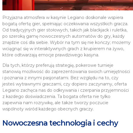
Przyjazna atmosfera w kasynie Legiano doskonale wspiera
bogatą ofertę gier, spełniając oczekiwania wszystkich gracza.
Od tradycyjnych gier stołowych, takich jak blackjack i ruletka,
po szeroką gamę nowoczesnych automatów do gry, każdy
znajdzie coś dla siebie. Wybór na tym się nie kończy; możemy
wciągnąć się w interaktywnych grach z krupierem na żywo,
które odtwarzają emocje prawdziwego kasyna.
Dla tych, którzy preferują strategię, pokerowe turnieje
stanowią możliwość do zaprezentowania swoich umiejętności
i poznania z innymi pasjonatami. Bez względu na to, czy
jesteś wytrawnymi graczami, czy dopiero zaczynamy, oferta
Legiano zachęca nas do odkrywania i czerpania przyjemności
z każdego doświadczenia. Ta bogata oferta nie tylko
zapewnia nam rozrywkę, ale także tworzy poczucie
wspólnoty wśród każdego obecnych graczy.
Nowoczesna technologia i cechy