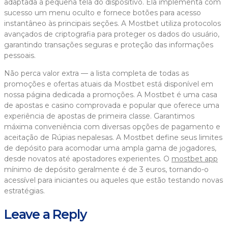
adaptada à pequena tela do dispositivo. Ela implementa com
sucesso um menu oculto e fornece botões para acesso
instantâneo às principais seções. A Mostbet utiliza protocolos
avançados de criptografia para proteger os dados do usuário,
garantindo transações seguras e proteção das informações
pessoais.
Não perca valor extra — a lista completa de todas as
promoções e ofertas atuais da Mostbet está disponível em
nossa página dedicada a promoções. A Mostbet é uma casa
de apostas e casino comprovada e popular que oferece uma
experiência de apostas de primeira classe. Garantimos
máxima conveniência com diversas opções de pagamento e
aceitação de Rúpias nepalesas. A Mostbet define seus limites
de depósito para acomodar uma ampla gama de jogadores,
desde novatos até apostadores experientes. O
mostbet app
mínimo de depósito geralmente é de 3 euros, tornando-o
acessível para iniciantes ou aqueles que estão testando novas
estratégias.
Leave a Reply