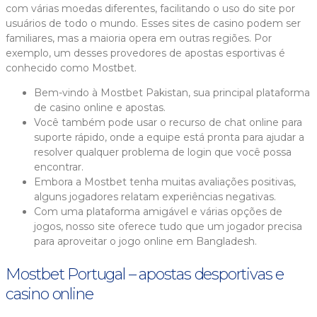
com várias moedas diferentes, facilitando o uso do site por
usuários de todo o mundo. Esses sites de casino podem ser
familiares, mas a maioria opera em outras regiões. Por
exemplo, um desses provedores de apostas esportivas é
conhecido como Mostbet.
Bem-vindo à Mostbet Pakistan, sua principal plataforma
de casino online e apostas.
Você também pode usar o recurso de chat online para
suporte rápido, onde a equipe está pronta para ajudar a
resolver qualquer problema de login que você possa
encontrar.
Embora a Mostbet tenha muitas avaliações positivas,
alguns jogadores relatam experiências negativas.
Com uma plataforma amigável e várias opções de
jogos, nosso site oferece tudo que um jogador precisa
para aproveitar o jogo online em Bangladesh.
Mostbet Portugal – apostas desportivas e
casino online