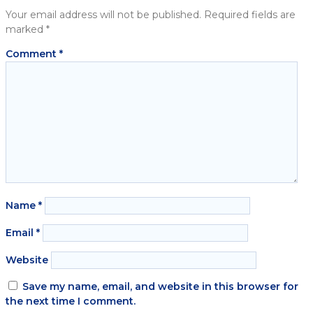
Your email address will not be published.
Required fields are
marked
*
Comment
*
Name
*
Email
*
Website
Save my name, email, and website in this browser for
the next time I comment.