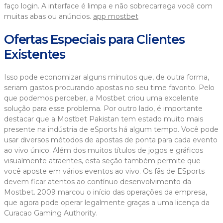
faço login. A interface é limpa e não sobrecarrega você com
muitas abas ou anúncios.
app mostbet
Ofertas Especiais para Clientes
Existentes
Isso pode economizar alguns minutos que, de outra forma,
seriam gastos procurando apostas no seu time favorito. Pelo
que podemos perceber, a Mostbet criou uma excelente
solução para esse problema. Por outro lado, é importante
destacar que a Mostbet Pakistan tem estado muito mais
presente na indústria de eSports há algum tempo. Você pode
usar diversos métodos de apostas de ponta para cada evento
ao vivo único. Além dos muitos títulos de jogos e gráficos
visualmente atraentes, esta seção também permite que
você aposte em vários eventos ao vivo. Os fãs de ESports
devem ficar atentos ao contínuo desenvolvimento da
Mostbet. 2009 marcou o início das operações da empresa,
que agora pode operar legalmente graças a uma licença da
Curacao Gaming Authority.